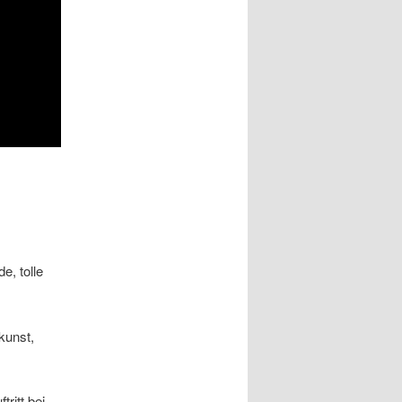
e, tolle
kunst,
ritt bei