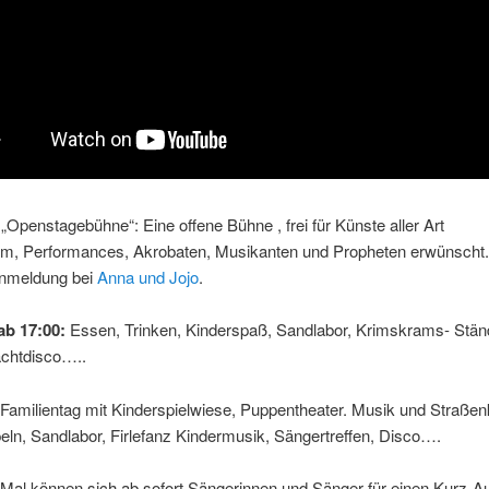
„Openstagebühne“: Eine offene Bühne , frei für Künste aller Art
am, Performances, Akrobaten, Musikanten und Propheten erwünscht.
Anmeldung bei
Anna und Jojo
.
b 17:00:
Essen, Trinken, Kinderspaß, Sandlabor, Krimskrams- Ständ
chtdisco…..
Familientag mit Kinderspielwiese, Puppentheater. Musik und Straßen
eln, Sandlabor, Firlefanz Kindermusik, Sängertreffen, Disco….
Mal können sich ab sofort Sängerinnen und Sänger für einen Kurz-Auft