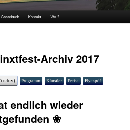
Gästebuch
Kontakt
Wo ?
inxtfest-Archiv 2017
Archiv)
Programm
Künstler
Preise
Flyer.pdf
at endlich wieder
ttgefunden ❀