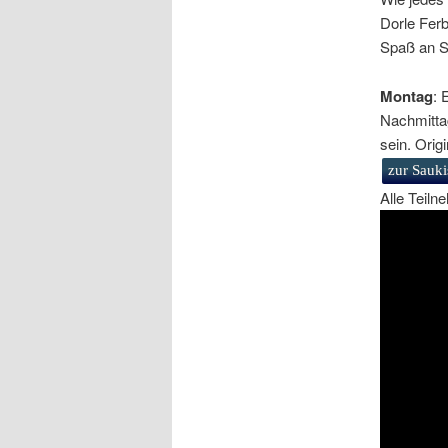
Dorle Fer
Spaß an S
Montag
: 
Nachmittag
sein. Origi
zur Sauk
Alle Teiln