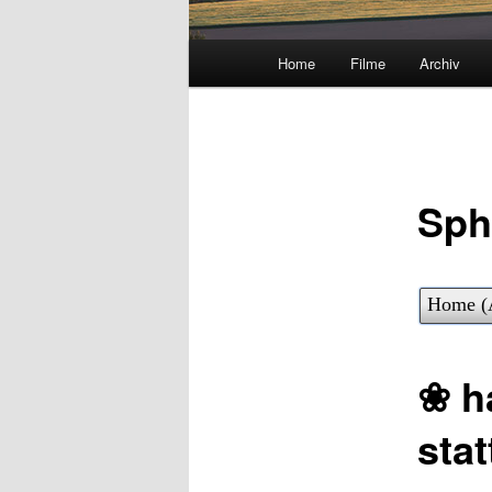
Hauptmenü
Home
Filme
Archiv
Sph
Home (
❀ h
sta