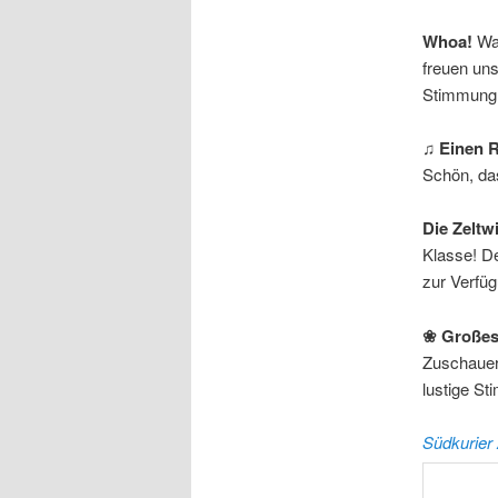
Whoa!
Was
freuen uns
Stimmung 
♫
Einen 
Schön, das
Die Zeltw
Klasse! De
zur Verfüg
❀ Großes
Zuschauer,
lustige St
Südkurier 