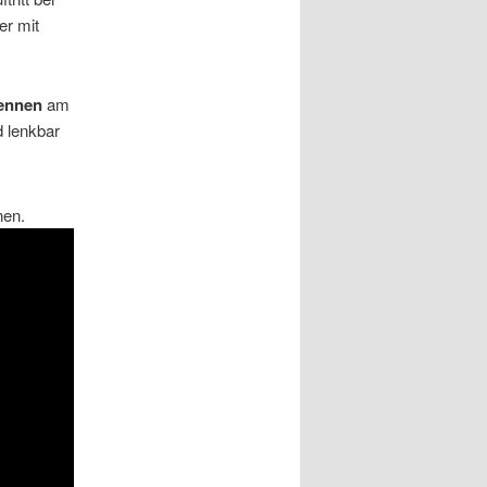
er mit
rennen
am
d lenkbar
nen.