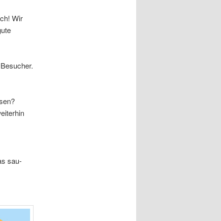
ch! Wir
gute
d Besucher.
ssen?
eiterhin
as sau-