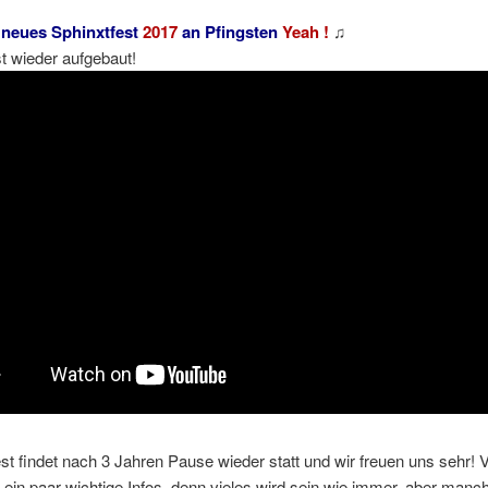
 neues Sphinxtfest
2017
an Pfingsten
Yeah !
♫
st wieder aufgebaut!
st findet nach 3 Jahren Pause wieder statt und wir freuen uns sehr! 
ein paar wichtige Infos, denn vieles wird sein wie immer, aber manch