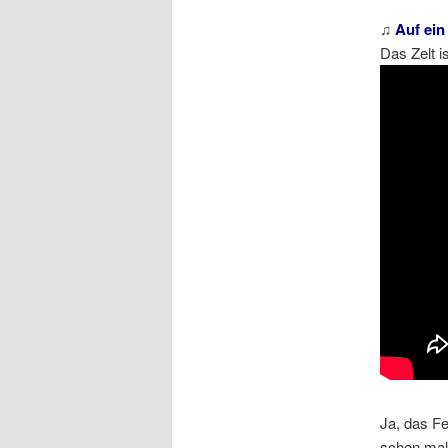
♫
Auf ein
Das Zelt i
Ja, das Fe
schon mal 