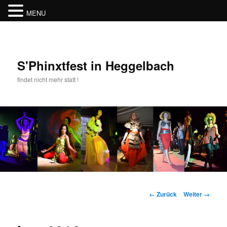
MENU
Zum
Inhalt
wechseln
S'Phinxtfest in Heggelbach
findet nicht mehr statt !
Hauptmenü
Bilder-
← Zurück
Weiter →
Navigation