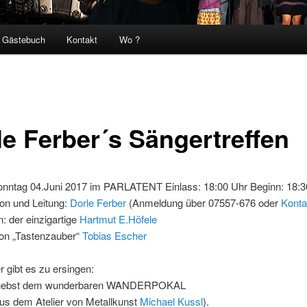
Gästebuch
Kontakt
Wo ?
le Ferber´s Sängertreffen
onntag 04.Juni 2017 im PARLATENT Einlass: 18:00 Uhr Beginn: 18:3
on und Leitung:
Dorle Ferber
(Anmeldung über 07557-676 oder
Konta
: der einzigartige
Hartmut E.Höfele
von „Tastenzauber“
Tobias Escher
 gibt es zu ersingen:
 nebst dem wunderbaren WANDERPOKAL
us dem Atelier von Metallkunst
Michael Kussl
).