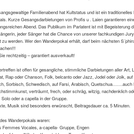
angsgewaltige Familienabend hat Kultstatus und ist ein traditionelles 
als. Kurze Gesangsdarbietungen von Profis u . Laien garantieren ei
ngsreichen Abend. Das Publikum im Parlatent ist mit Begeisterung d
ängerin, jeder Sänger hat die Chance von unserer fachkundigen Jury
 zu werden. Wer den Wanderpokal erhält, darf beim nächsten S´phinx
achen!!!
 rechtzeitig – garantiert ausverkauft!
treffen ist offen für gesangliche, stimmliche Darbietungen aller Art, 
at, Rap oder Chanson, Folk, belcanto oder Jazz, Jodel oder Joik, auf
h, Sorbisch, Schwedisch, auf Farsi, Arabisch, Quetschua…….auch
hstimmkunst, verträumt, frech, oder schräg, witzig, nachdenklich od
, Solo oder a capella in der Gruppe.
te, Musik sind besonders erwünscht, Beitragsdauer ca. 5 Minuten.
des Wanderpokals waren:
s Femmes Vocales, a-capella- Gruppe, Engen