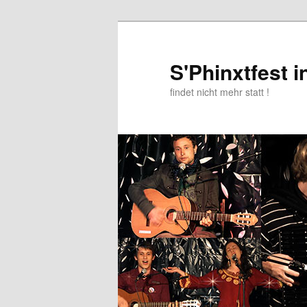
Zum
Inhalt
wechseln
S'Phinxtfest 
findet nicht mehr statt !