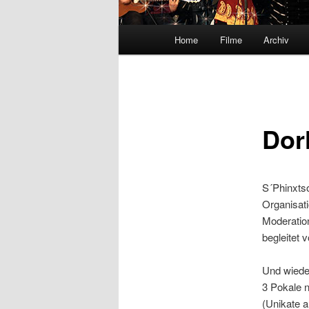
Hauptmenü
Home
Filme
Archiv
Dor
S´Phinxts
Organisati
Moderation
begleitet 
Und wieder
3 Pokale
(Unikate a