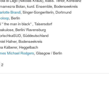
ola di Lago (Nikolas Kraus), klass. Tenor, Konstanz
mamezra Botan, kurd. Ensemble, Bodenseekreis
rlotte Brandi
, Singer-Songwriterin, Dortmund
coloop
, Berlin
i “ the man in black“ , Taisersdorf
bakulose, Berlin/ Ravensburg
prischkaSUD, Süddeutschland
niel Hafner, Bodenseekreis
na Kalberer, Heggelbach
mes Michael Rodgers
, Glasgow / Berlin
2