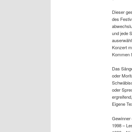
Dieser ges
des Festiv
abwechslu
und jede S
auserwählt
Konzert m
Kommen Sie
Das Sänger
oder Morit
Schwäbisc
oder Sprec
ergreifend
Eigene Tex
Gewinner 
1998 – Le