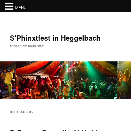
MENU
Zum
Zum
Inhalt
sekundären
wechseln
Inhalt
wechseln
S'Phinxtfest in Heggelbach
findet nicht mehr statt !
Hauptmenü
BLOG-ARCHIVE