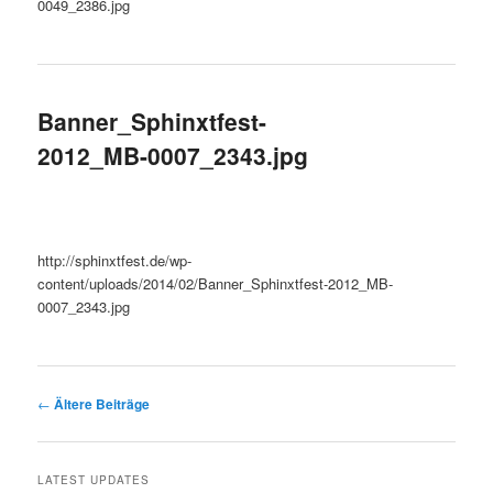
0049_2386.jpg
Banner_Sphinxtfest-
2012_MB-0007_2343.jpg
http://sphinxtfest.de/wp-
content/uploads/2014/02/Banner_Sphinxtfest-2012_MB-
0007_2343.jpg
Beitrags-
←
Ältere Beiträge
Navigation
LATEST UPDATES